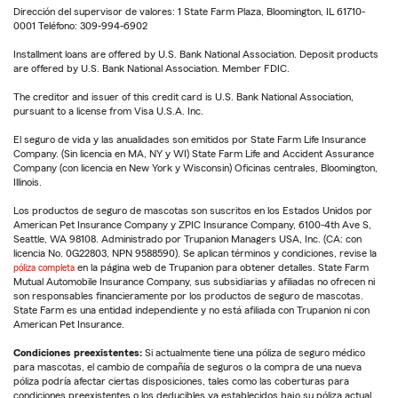
Dirección del supervisor de valores: 1 State Farm Plaza, Bloomington, IL 61710-
0001 Teléfono: 309-994-6902
Installment loans are offered by U.S. Bank National Association. Deposit products
are offered by U.S. Bank National Association. Member FDIC.
The creditor and issuer of this credit card is U.S. Bank National Association,
pursuant to a license from Visa U.S.A. Inc.
El seguro de vida y las anualidades son emitidos por State Farm Life Insurance
Company. (Sin licencia en MA, NY y WI) State Farm Life and Accident Assurance
Company (con licencia en New York y Wisconsin) Oficinas centrales, Bloomington,
Illinois.
Los productos de seguro de mascotas son suscritos en los Estados Unidos por
American Pet Insurance Company y ZPIC Insurance Company, 6100-4th Ave S,
Seattle, WA 98108. Administrado por Trupanion Managers USA, Inc. (CA: con
licencia No. 0G22803, NPN 9588590). Se aplican términos y condiciones, revise la
póliza completa
en la página web de Trupanion para obtener detalles. State Farm
Mutual Automobile Insurance Company, sus subsidiarias y afiliadas no ofrecen ni
son responsables financieramente por los productos de seguro de mascotas.
State Farm es una entidad independiente y no está afiliada con Trupanion ni con
American Pet Insurance.
Condiciones preexistentes:
Si actualmente tiene una póliza de seguro médico
para mascotas, el cambio de compañía de seguros o la compra de una nueva
póliza podría afectar ciertas disposiciones, tales como las coberturas para
condiciones preexistentes o los deducibles ya establecidos bajo su póliza actual.