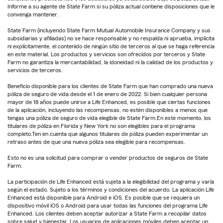
Informe a su agente de State Farm si su póliza actual contiene disposiciones que le
convenga mantener.
State Farm (incluyendo State Farm Mutual Automobile Insurance Company y sus
subsidiarias y afiliadas) no se hace responsable y no respalda ni aprueba, implícita
ni explícitamente, el contenido de ningún sitio de terceros al que se haga referencia
en este material. Los productos y servicios son ofrecidos por terceros y State
Farm no garantiza la mercantabilidad, la idoneidad ni la calidad de los productos y
servicios de terceros.
Beneficio disponible para los clientes de State Farm que han comprado una nueva
póliza de seguro de vida desde el 1 de enero de 2022. Si bien cualquier persona
mayor de 18 años puede unirse a Life Enhanced, es posible que ciertas funciones
de la aplicación, incluyendo las recompensas, no estén disponibles a menos que
tengas una póliza de seguro de vida elegible de State Farm.En este momento, los
titulares de póliza en Florida y New York no son elegibles para el programa
completo.Ten en cuenta que algunos titulares de póliza pueden experimentar un
retraso antes de que una nueva póliza sea elegible para recompensas.
Esto no es una solicitud para comprar o vender productos de seguros de State
Farm.
La participación de Life Enhanced está sujeta a la elegibilidad del programa y varía
según el estado. Sujeto a los términos y condiciones del acuerdo. La aplicación Life
Enhanced está disponible para Android e iOS. Es posible que se requiera un
dispositivo móvil iOS o Android para usar todas las funciones del programa Life
Enhanced. Los clientes deben aceptar autorizar a State Farm a recopilar datos
sobre salud y bienestar. Los usuarios de aplicaciones móviles deben aceptar un