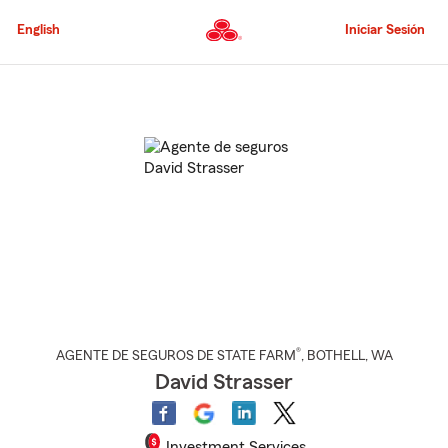
Pasar
al
English
Iniciar Sesión
contenido
principal
Comienzo
del
contenido
principal
®
AGENTE DE SEGUROS DE STATE FARM
,
BOTHELL
, WA
David Strasser
Investment Services