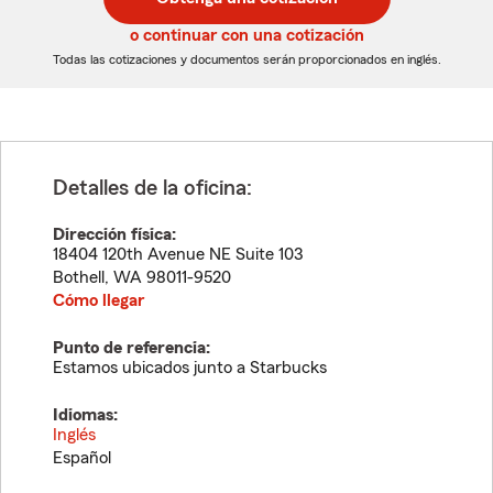
de
de
5
5
o continuar con una cotización
dígitos
dígitos
Todas las cotizaciones y documentos serán proporcionados en inglés.
Detalles de la oficina:
Dirección física:
18404 120th Avenue NE Suite 103
Bothell
,
WA
98011-9520
Cómo llegar
Punto de referencia:
Estamos ubicados junto a Starbucks
Idiomas:
Inglés
Español