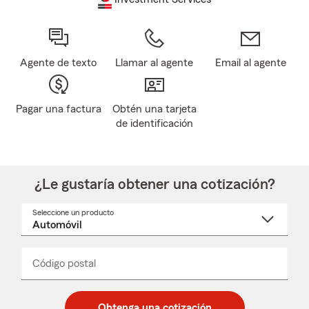
Agente de texto
Llamar al agente
Email al agente
Pagar una factura
Obtén una tarjeta
de identificación
¿Le gustaría obtener una cotización?
Seleccione un producto
Seleccione
un
nombre
de
producto
del
Código postal
Ingresa
Ingresa
_____
menú
un
un
desplegable
código
código
postal
postal
Obtenga una cotización